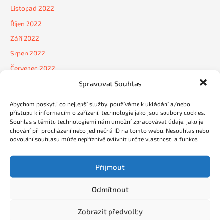
Listopad 2022
Říjen 2022
Září 2022
Srpen 2022
Červenec 2022
Červen 2022
Spravovat Souhlas
Květen 2022
Abychom poskytli co nejlepší služby, používáme k ukládání a/nebo
Duben 2022
přístupu k informacím o zařízení, technologie jako jsou soubory cookies.
Souhlas s těmito technologiemi nám umožní zpracovávat údaje, jako je
Březen 2022
chování při procházení nebo jedinečná ID na tomto webu. Nesouhlas nebo
odvolání souhlasu může nepříznivě ovlivnit určité vlastnosti a funkce.
Únor 2022
Leden 2022
Přijmout
Prosinec 2021
Listopad 2021
Odmítnout
Říjen 2021
Zobrazit předvolby
Září 2021