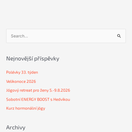
V
y
h
Nejnovější příspěvky
l
e
Polévky 33. týden
d
Velikonoce 2026
a
Jógový retreat pro ženy 5.-9.8.2026
t
Sobotní ENERGY BOOST s Hedvikou
p
Kurz hormonální jógy
r
o
:
Archivy